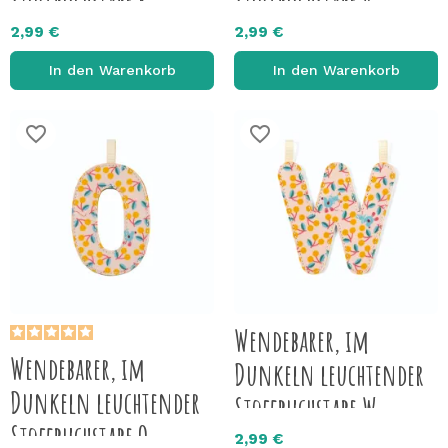
Stoffbuchstabe R
Stoffbuchstabe V
2,99 €
2,99 €
In den Warenkorb
In den Warenkorb
favorite_border
favorite_border
Wendebarer, im
Wendebarer, im
Dunkeln leuchtender
Dunkeln leuchtender
Stoffbuchstabe W
Stoffbuchstabe O
2,99 €