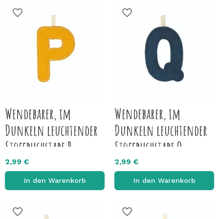
favorite_border
favorite_border
Wendebarer, im
Wendebarer, im
Dunkeln leuchtender
Dunkeln leuchtender
Stoffbuchstabe P
Stoffbuchstabe Q
2,99 €
2,99 €
In den Warenkorb
In den Warenkorb
favorite_border
favorite_border