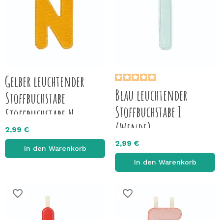
Gelber leuchtender
Blau leuchtender
Stoffbuchstabe
Stoffbuchstabe I
Stoffbuchstabe N
(Wende)
2,99 €
2,99 €
In den Warenkorb
In den Warenkorb
favorite_border
favorite_border