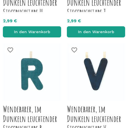
Dunkeln leuchtender
Dunkeln leuchtender
Stoffbuchstabe U
Stoffbuchstabe T
2,99 €
2,99 €
In den Warenkorb
In den Warenkorb
favorite_border
favorite_border
Wendebarer, im
Wendebarer, im
Dunkeln leuchtender
Dunkeln leuchtender