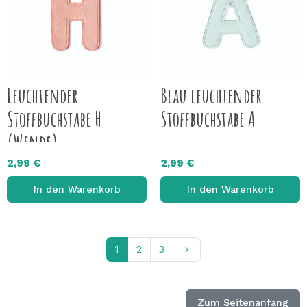
Leuchtender
Blau leuchtender
Stoffbuchstabe H
Stoffbuchstabe A
(Wende)
2,99 €
2,99 €
In den Warenkorb
In den Warenkorb
Weiter
1
2
3
keyboard_arrow_right
Zum Seitenanfang