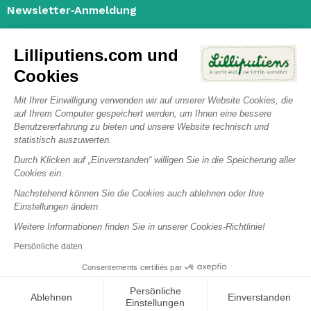
Newsletter‑Anmeldung
Lilliputiens.com und
Cookies
Ich habe die
Allgemeinen Geschäftsbedingungen
gelesen und
akzeptiert und stimme der
Datenschutzrichtlinie
zur
Mit Ihrer Einwilligung verwenden wir auf unserer Website Cookies, die
Verarbeitung personenbezogener Daten zu. nofilter
auf Ihrem Computer gespeichert werden, um Ihnen eine bessere
Mit dem Ankreuzen dieses Kästchens akzeptieren Sie die
Benutzererfahrung zu bieten und unsere Website technisch und
Datenschutzrichtlinie von Janod und stimmen der Nachverfolgung
statistisch auszuwerten.
Ihrer E-Mail-Interaktionen (Messung von Öffnungen und Klicks) zu.
Durch Klicken auf „Einverstanden“ willigen Sie in die Speicherung aller
Sie können sich jederzeit abmelden und Ihre Rechte in Bezug auf
Cookies ein.
Ihre personenbezogenen Daten ausüben.
Nachstehend können Sie die Cookies auch ablehnen oder Ihre
Einstellungen ändern.
Weitere Informationen finden Sie in unserer Cookies-Richtlinie!
Facebook
Twitter
YouTube
Pinterest
Instagram
Persönliche daten
Consentements certifiés par
© 2026 Lilliputiens - Unternehmensnummer : BE0460919650 -
Impressum
-
Sitemap
Persönliche
Ablehnen
Einverstanden
Filter
Sort by
Einstellungen