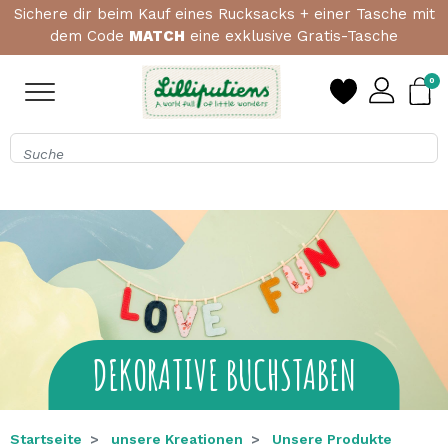
Erste Bestellung? Ab einem Einkaufswert von 15 €, 1
Beißrassel geschenkt mit dem Code
HELLO
0
DEKORATIVE BUCHSTABEN
Startseite
unsere Kreationen
Unsere Produkte