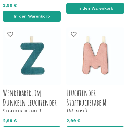
2,99 €
In den Warenkorb
In den Warenkorb
favorite_border
favorite_border
Wendebarer, im
Leuchtender
Dunkeln leuchtender
Stoffbuchstabe M
Stoffbuchstabe Z
(Wende)
2,99 €
2,99 €