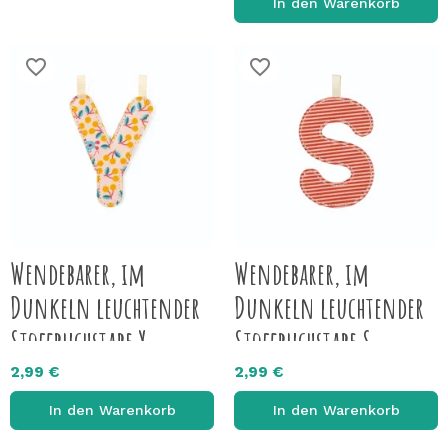
In den Warenkorb
favorite_border
favorite_border
Wendebarer, im
Wendebarer, im
Dunkeln leuchtender
Dunkeln leuchtender
Stoffbuchstabe Y
Stoffbuchstabe S
2,99 €
2,99 €
In den Warenkorb
In den Warenkorb