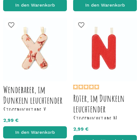
In den Warenkorb
In den Warenkorb
favorite_border
favorite_border
Wendebarer, im
Roter, im Dunkeln
Dunkeln leuchtender
leuchtender
Stoffbuchstabe X
Stoffbuchstabe N
2,99 €
2,99 €
In den Warenkorb