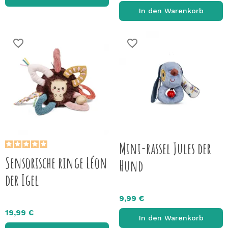
In den Warenkorb
favorite_border
favorite_border
Mini-rassel Jules der
Sensorische ringe Léon
Hund
der Igel
9,99 €
19,99 €
In den Warenkorb