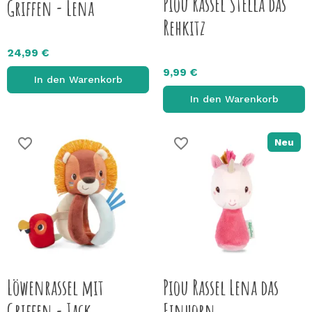
Piou Rassel Stella das
Griffen - Lena
Rehkitz
24,99 €
9,99 €
In den Warenkorb
In den Warenkorb
favorite_border
favorite_border
Neu
Löwenrassel mit
Piou Rassel Lena das
Griffen - Jack
Einhorn