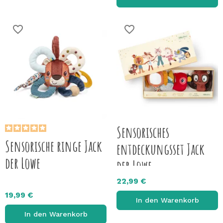
favorite_border
favorite_border
Sensorisches
Sensorische ringe Jack
entdeckungsset Jack
der Lowe
der Lowe
22,99 €
19,99 €
In den Warenkorb
In den Warenkorb