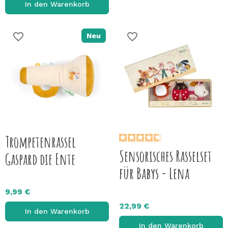
In den Warenkorb
favorite_border
favorite_border
Neu
Trompetenrassel
Sensorisches Rasselset
Gaspard die Ente
für Babys - Lena
9,99 €
22,99 €
In den Warenkorb
In den Warenkorb