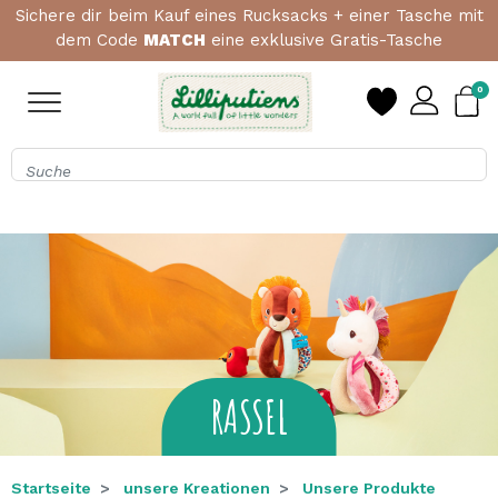
Erste Bestellung? Ab einem Einkaufswert von 15 €, 1
Beißrassel geschenkt mit dem Code
HELLO
0
RASSEL
Startseite
unsere Kreationen
Unsere Produkte