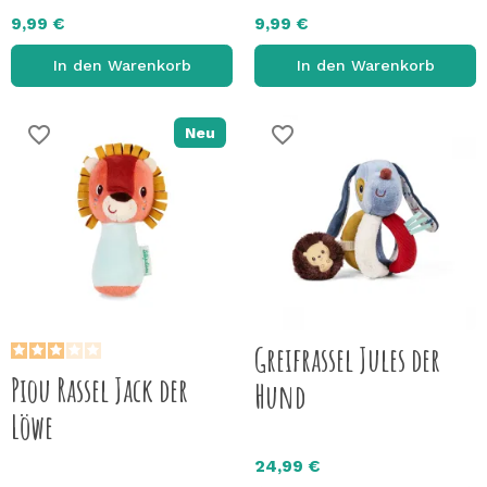
9,99 €
9,99 €
In den Warenkorb
In den Warenkorb
favorite_border
favorite_border
Neu
Greifrassel Jules der
Piou Rassel Jack der
Hund
Löwe
24,99 €