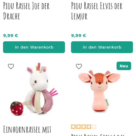
Piou Rassel Joe der
Piou Rassel Elvis der
Drache
Lemur
9,99 €
9,99 €
In den Warenkorb
In den Warenkorb
favorite_border
favorite_border
Neu
Einhornrassel mit