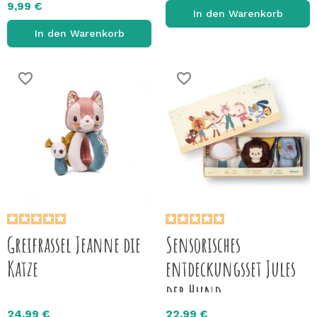
9,99 €
In den Warenkorb
In den Warenkorb
favorite_border
favorite_border
Greifrassel Jeanne die
Sensorisches
Katze
entdeckungsset Jules
der Hund
24,99 €
22,99 €