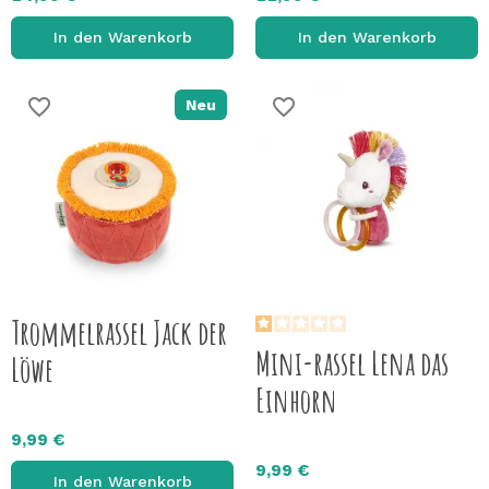
In den Warenkorb
In den Warenkorb
favorite_border
favorite_border
Neu
Trommelrassel Jack der
Mini-rassel Lena das
Löwe
Einhorn
9,99 €
9,99 €
In den Warenkorb