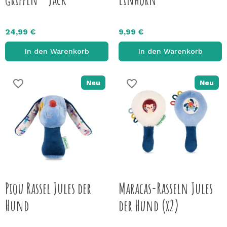
24,99 €
9,99 €
In den Warenkorb
In den Warenkorb
favorite_border
favorite_border
Neu
Neu
Piou Rassel Jules der
Maracas-Rasseln Jules
Hund
der Hund (x2)