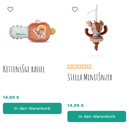
favorite_border
favorite_border
KettensŠge rassel
Stella MinitŠnzer
14,99 €
14,99 €
In den Warenkorb
In den Warenkorb