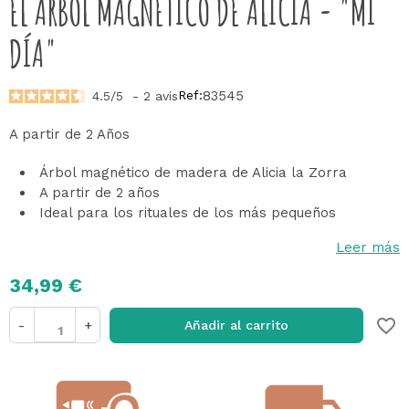
EL ÁRBOL MAGNÉTICO DE ALICIA - "MI
DÍA"
Ref:
83545
4.5
/
5
-
2
avis
A partir de 2 Años
Árbol magnético de madera de Alicia la Zorra
A partir de 2 años
Ideal para los rituales de los más pequeños
Leer más
34,99 €
favorite_border
-
+
Añadir al carrito