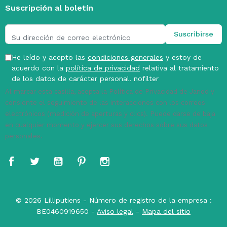
Suscripción al boletín
He leído y acepto las
condiciones generales
y estoy de
acuerdo con la
política de privacidad
relativa al tratamiento
de los datos de carácter personal. nofilter
Al marcar esta casilla, acepta la Política de Privacidad de Janod y
consiente el seguimiento de las interacciones con los correos
electrónicos (medición de aperturas y clics). Puede darse de baja
en cualquier momento y ejercer sus derechos sobre sus datos
personales.
Facebook
Twitter
YouTube
Pinterest
Instagram
© 2026 Lilliputiens - Número de registro de la empresa :
BE0460919650 -
Aviso legal
-
Mapa del sitio