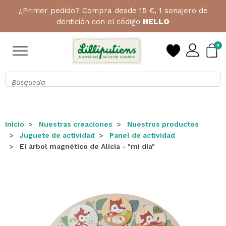
¿Primer pedido? Compra desde 15 €, 1 sonajero de
dentición con el código
HELLO
0
Inicio
Nuestras creaciones
Nuestros productos
Juguete de actividad
Panel de actividad
El árbol magnético de Alicia - "mi día"