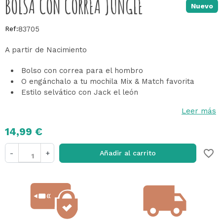
BOLSA CON CORREA JUNGLE
Nuevo
Ref:
83705
A partir de Nacimiento
Bolso con correa para el hombro
O engánchalo a tu mochila Mix & Match favorita
Estilo selvático con Jack el león
Leer más
14,99 €
favorite_border
-
+
Añadir al carrito