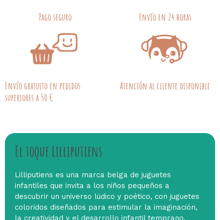
Pago seguro
Envío en 24 horas
Envío gratuito en pedidos
Atención al cliente disponible
superiores a 50 €
El toque Lilliputiens
Lilliputiens es una marca belga de juguetes
infantiles que invita a los niños pequeños a
descubrir un universo lúdico y poético, con juguetes
coloridos diseñados para estimular la imaginación,
la creatividad y el desarrollo infantil temprano.