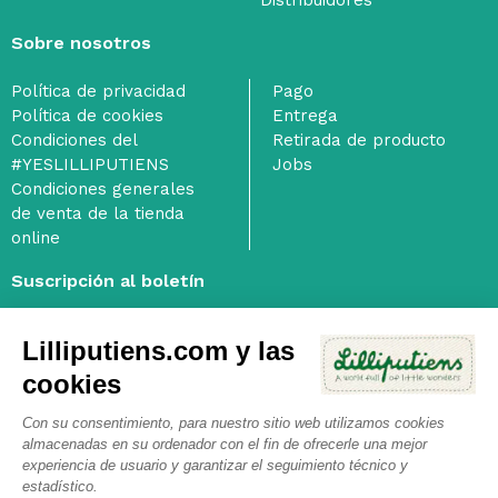
Distribuidores
Sobre nosotros
Política de privacidad
Pago
Política de cookies
Entrega
Condiciones del
Retirada de producto
#YESLILLIPUTIENS
Jobs
Condiciones generales
de venta de la tienda
online
Suscripción al boletín
Lilliputiens.com y las
cookies
He leído y acepto las
condiciones generales
y estoy de
acuerdo con la
política de privacidad
relativa al tratamiento
Con su consentimiento, para nuestro sitio web utilizamos cookies
de los datos de carácter personal. nofilter
almacenadas en su ordenador con el fin de ofrecerle una mejor
Al marcar esta casilla, acepta la Política de Privacidad de Janod y
experiencia de usuario y garantizar el seguimiento técnico y
estadístico.
consiente el seguimiento de las interacciones con los correos