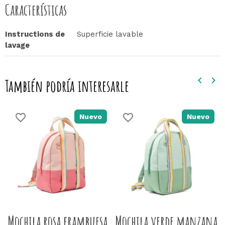
Características
Instructions de
Superficie lavable
lavage
keyboard_arrow_left
keyboard_arrow_right
También podría interesarle
Anteri
Sig
favorite_border
favorite_border
Nuevo
Nuevo
Mochila rosa frambuesa
Mochila verde manzana