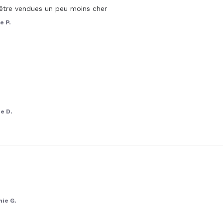
t être vendues un peu moins cher
e P.
e D.
ie G.