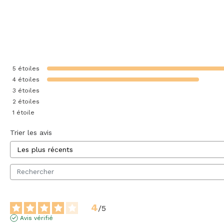
5
étoiles
4
étoiles
3
étoiles
2
étoiles
1
étoile
Trier les avis
4
/
5
Avis vérifié