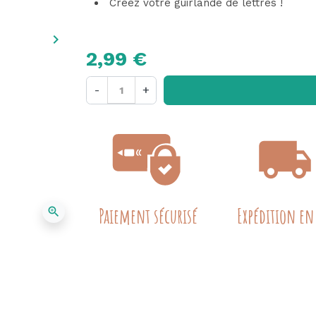
Créez votre guirlande de lettres !
keyboard_arrow_right
Suivant
2,99 €
-
+
Paiement sécurisé
Expédition en
zoom_in