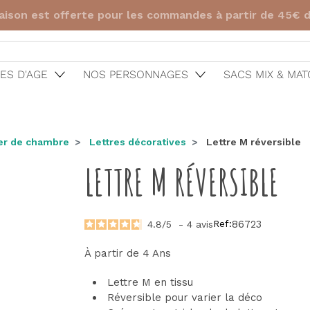
de ? Dès 15€ d'achat, 1 hochet de dentition offert av
ES D'AGE
NOS PERSONNAGES
SACS MIX & MA
er de chambre
Lettres décoratives
Lettre M réversible
LETTRE M RÉVERSIBLE
Ref:
86723
4.8
/
5
-
4
avis
À partir de 4 Ans
Lettre M en tissu
Réversible pour varier la déco