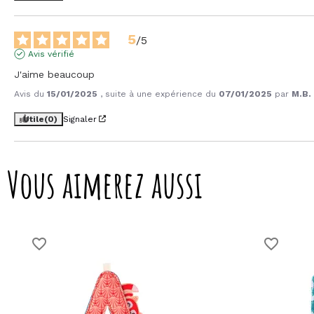
5
/
5
Avis vérifié
J'aime beaucoup
Avis du
15/01/2025
, suite à une expérience du
07/01/2025
par
M.B.
Utile
(0)
Signaler
Vous aimerez aussi
favorite_border
favorite_border