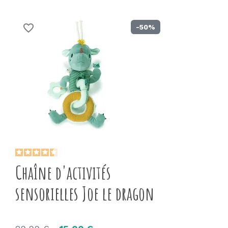
favorite_border
-50%
Chaîne d'activités
sensorielles Joe le dragon