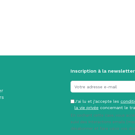
Inscription à la newsletter
er
rs
J'ai lu et j'accepte les
condit
la vie privée
concernant le tra
En cochant cette case, vous acce
suivi des interactions emails (m
désabonner et faire valoir vos dr