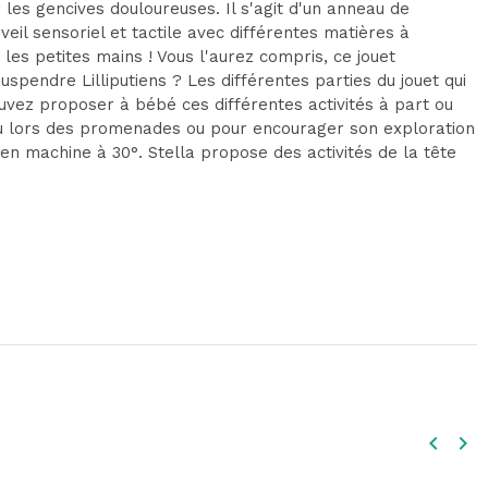
 les gencives douloureuses. Il s'agit d'un anneau de
veil sensoriel et tactile avec différentes matières à
les petites mains ! Vous l'aurez compris, ce jouet
suspendre Lilliputiens ? Les différentes parties du jouet qui
pouvez proposer à bébé ces différentes activités à part ou
hou lors des promenades ou pour encourager son exploration
en machine à 30°. Stella propose des activités de la tête
keyboard_arrow_left
keyboard_arrow_right
Précéd
Sui