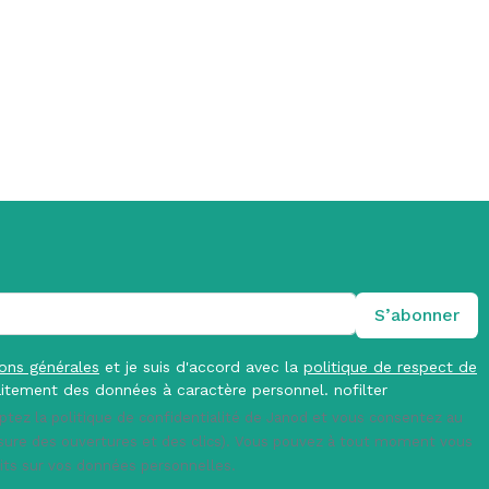
ions générales
et je suis d'accord avec la
politique de respect de
itement des données à caractère personnel. nofilter
ptez la politique de confidentialité de Janod et vous consentez au
esure des ouvertures et des clics). Vous pouvez à tout moment vous
oits sur vos données personnelles.