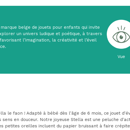
e marque belge de jouets pour enfants qui invite
xplorer un univers ludique et poétique, à travers
avorisant l’imagination, la créativité et l’éveil
ce.
Vue
ella le faon ! Adapté à bébé dès l'âge de 6 mois, ce jouet d'é
s sens en douceur. Notre joyeuse Stella est une peluche d'ac
tites oreilles incluent du papier bruissant à faire crépite