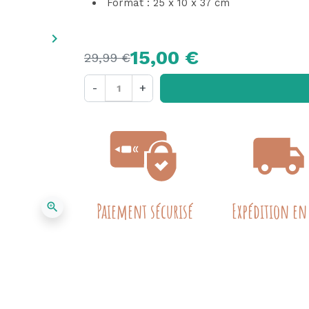
Format : 25 x 10 x 37 cm
keyboard_arrow_right
Suivant
15,00 €
29,99 €
-
+
Paiement sécurisé
Expédition en
zoom_in