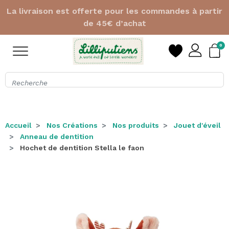
1 pochette exclusive offerte pour l'achat d'un sac à
dos + pochette avec le code
MATCH
0
Accueil
Nos Créations
Nos produits
Jouet d'éveil
Anneau de dentition
Hochet de dentition Stella le faon