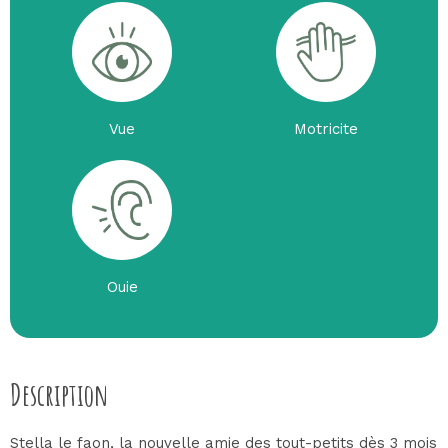
Vue
Motricite
Ouie
Description
Stella le faon, la nouvelle amie des tout-petits dès 3 mois