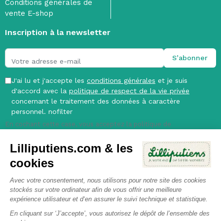
Conditions générales de
vente E-shop
Inscription à la newsletter
J'ai lu et j'accepte les
conditions générales
et je suis
d'accord avec la
politique de respect de la vie privée
concernant le traitement des données à caractère
personnel. nofilter
En cochant cette case, vous acceptez la politique de
confidentialité de Janod et vous consentez au suivi des
Lilliputiens.com & les
interactions emails (mesure des ouvertures et des clics). Vous
pouvez à tout moment vous désabonner et faire valoir vos droits
cookies
sur vos données personnelles.
Avec votre consentement, nous utilisons pour notre site des cookies
stockés sur votre ordinateur afin de vous offrir une meilleure
expérience utilisateur et d‘en assurer le suivi technique et statistique.
Facebook
YouTube
Pinterest
Instagram
En cliquant sur ‘J’accepte’, vous autorisez le dépôt de l’ensemble des