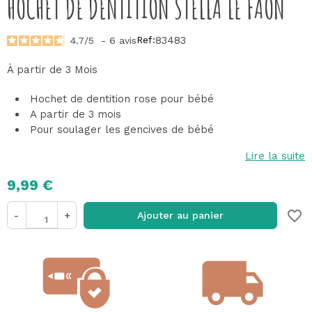
HOCHET DE DENTITION STELLA LE FAON
Ref:
83483
4.7
/
5
-
6
avis
À partir de 3 Mois
Hochet de dentition rose pour bébé
A partir de 3 mois
Pour soulager les gencives de bébé
Lire la suite
9,99 €
favorite_border
-
+
Ajouter au panier