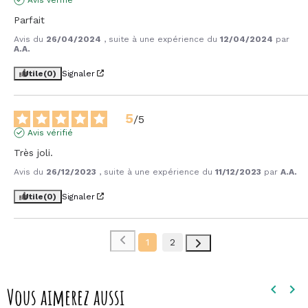
Parfait
Avis du
26/04/2024
, suite à une expérience du
12/04/2024
par
A.A.
Utile
(0)
Signaler
5
/
5
Avis vérifié
Très joli.
Avis du
26/12/2023
, suite à une expérience du
11/12/2023
par
A.A.
Utile
(0)
Signaler
1
2
keyboard_arrow_left
keyboard_arrow_right
Vous aimerez aussi
Précéd
Sui